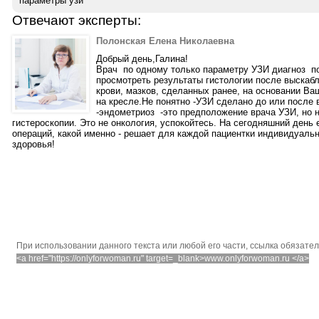
параметры узи
Отвечают эксперты:
Полонская Елена Николаевна
Добрый день,Галина!
Врач по одному только параметру УЗИ диагноз п
просмотреть результаты гистологии после выскаб
крови, мазков, сделанных ранее, на основании В
на кресле.Не понятно -УЗИ сделано до или после
-эндометриоз -это предположение врача УЗИ, но н
гистероскопии. Это не онкология, успокойтесь. На сегодняшний день
операций, какой именно - решает для каждой пациентки индивидуаль
здоровья!
При использовании данного текста или любой его части, ссылка обязате
<a href="https://onlyforwoman.ru" target=_blank>www.onlyforwoman.ru </a>