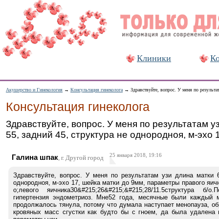
Клиники
Ко
Акушерство и Гинекология
→
Консультация гинеколога
→ Здравствуйте, вопрос. У меня по результат
Консультация гинеколога
Здравствуйте, вопрос. У меня по результатам у
55, задний 45, структура не однородноя, м-эхо 
25 января 2018, 19:16
Галина шпак
, г. Другой город
Здравствуйте, вопрос. У меня по результатам узи длина матки 6
однородноя, м-эхо 17, шейка матки до 9мм, параметры правого яичн
о;левого яичника30&#215;26&#215;&#215;28/11.5структура б/о
гипертензия эндометриоз. Мне52 года, месячные были каждый м
продолжалось тянула, потому что думала наступает менопауза, обр
кровяных масс сгустки как будто бы с гноем, да была удалена 