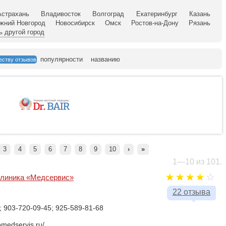
Астрахань
Владивосток
Волгоград
Екатеринбург
Казань
жний Новгород
Новосибирск
Омск
Ростов-на-Дону
Рязань
ь другой город
популярности
названию
еству отзывов
3
4
5
6
7
8
9
10
›
»
1—10 из 101.
клиника «Медсервис»
22 отзыва
; 903-720-09-45; 925-589-81-68
omedservis.ru/