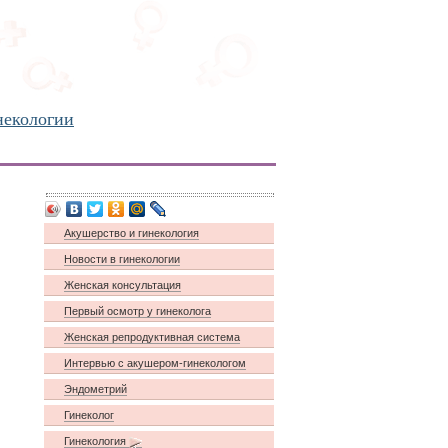
некологии
Акушерство и гинекология
Новости в гинекологии
Женская консультация
Первый осмотр у гинеколога
Женская репродуктивная система
Интервью с акушером-гинекологом
Эндометрий
Гинеколог
Гинекология