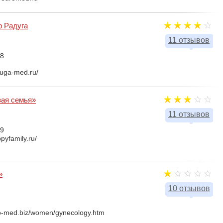
р Радуга
11 отзывов
88
duga-med.ru/
вая семья»
11 отзывов
99
pyfamily.ru/
»
10 отзывов
o-med.biz/women/gynecology.htm