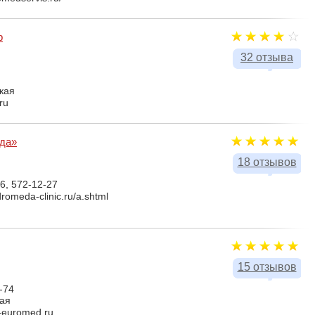
р
32 отзыва
кая
.ru
да»
18 отзывов
6, 572-12-27
romeda-clinic.ru/a.shtml
15 отзывов
-74
ая
-euromed.ru