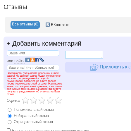
Отзывы
Все отзывы (0)
ВКонтакте
+
Добавить комментарий
или
Войти
Приложить к с
Пожалуйста, указывайте реальный e-mail
адрес! На данный адрес будет отправлено
письмо с активационной ссылкой.
Комментарий появится на сайте только
после перехода по этой ссылке. Нам важно
знать, что вы реальный человек, а не спам-
бот. Кроме того на данный адрес вы будете
получать уведомления об ответах на Ваш
отзыв.
Оценка
Положительный отзыв
Нейтральный отзыв
Отрицательный отзыв
Я согласен с
условиями размещения отзыва