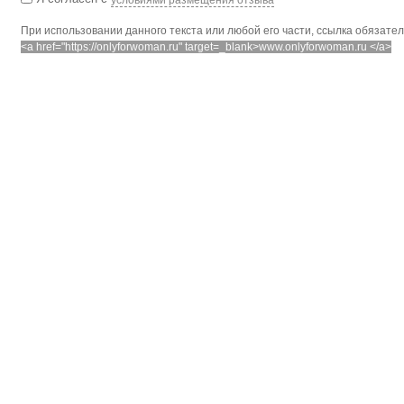
При использовании данного текста или любой его части, ссылка обязате
<a href="https://onlyforwoman.ru" target=_blank>www.onlyforwoman.ru </a>