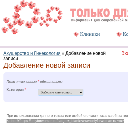
Клиники
Ко
Акушерство и Гинекология
»
Добавление новой
Вх
записи
Добавление новой записи
Поля отмеченные
*
обязательны.
Категория
*
При использовании данного текста или любой его части, ссылка обязате
<a href="https://onlyforwoman.ru" target=_blank>www.onlyforwoman.ru </a>