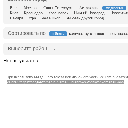
Все
Москва
Санкт-Петербург
Астрахань
Владивосток
Киев
Краснодар
Красноярск
Нижний Новгород
Новосиби
Самара
Уфа
Челябинск
Выбрать другой город
Сортировать по
количеству отзывов
популярно
рейтингу
Выберите район
Нет результатов.
При использовании данного текста или любой его части, ссылка обязате
<a href="https://onlyforwoman.ru" target=_blank>www.onlyforwoman.ru </a>