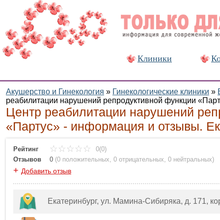
Клиники
Ко
Акушерство и Гинекология
»
Гинекологические клиники
»
реабилитации нарушений репродуктивной функции «Пар
Центр реабилитации нарушений реп
«Партус» - информация и отзывы. Е
Рейтинг
0(0)
Отзывов
0
(
0 положительных
,
0 отрицательных
,
0 нейтральных
)
+
Добавить отзыв
Екатеринбург, ул. Мамина-Сибиряка, д. 171, ко