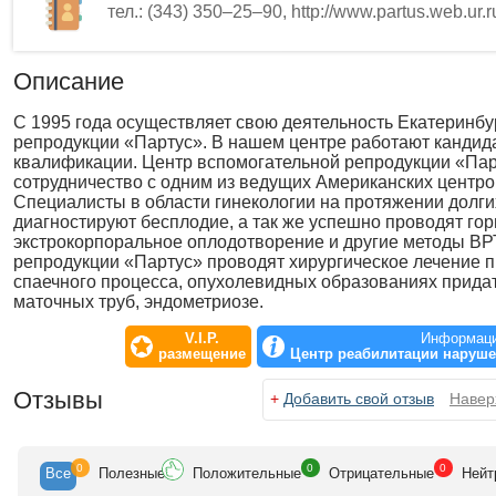
тел.: (343) 350–25–90, http://www.partus.web.ur.r
Описание
С 1995 года осуществляет свою деятельность Екатеринбу
репродукции «Партус». В нашем центре работают кандид
квалификации. Центр вспомогательной репродукции «Пар
сотрудничество с одним из ведущих Американских центро
Специалисты в области гинекологии на протяжении долги
диагностируют бесплодие, а так же успешно проводят го
экстрокорпоральное оплодотворение и другие методы ВРТ
репродукции «Партус» проводят хирургическое лечение п
спаечного процесса, опухолевидных образованиях придат
маточных труб, эндометриозе.
V.I.P.
Информаци
размещение
Центр реабилитации наруше
Отзывы
+
Добавить свой отзыв
Навер
0
0
0
Все
Полезн
ые
Положит
ельные
Отрицат
ельные
Нейт