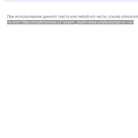
При использовании данного текста или любой его части, ссылка обязате
<a href="https://onlyforwoman.ru" target=_blank>www.onlyforwoman.ru </a>