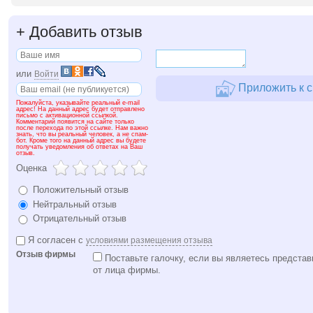
+
Добавить отзыв
или
Войти
Приложить к с
Пожалуйста, указывайте реальный e-mail
адрес! На данный адрес будет отправлено
письмо с активационной ссылкой.
Комментарий появится на сайте только
после перехода по этой ссылке. Нам важно
знать, что вы реальный человек, а не спам-
бот. Кроме того на данный адрес вы будете
получать уведомления об ответах на Ваш
отзыв.
Оценка
Положительный отзыв
Нейтральный отзыв
Отрицательный отзыв
Я согласен с
условиями размещения отзыва
Отзыв фирмы
Поставьте галочку, если вы являетесь представ
от лица фирмы.