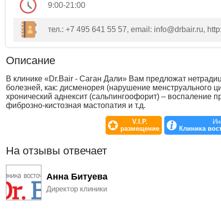
9:00-21:00
тел.: +7 495 641 55 57, email: info@drbair.ru, http:
Описание
В клинике «Dr.Bair - Саган Дали» Вам предложат нетради
болезней, как: дисменорея (нарушение менструального цик
хронический аднексит (сальпингоофорит) – воспаление пр
фиброзно-кистозная мастопатия и т.д.
V.I.P.
Ин
размещение
Клиника вост
На отзывы отвечает
Анна Битуева
Директор клиники