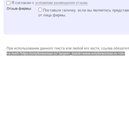
Я согласен с
условиями размещения отзыва
Отзыв фирмы
Поставьте галочку, если вы являетесь представ
от лица фирмы.
При использовании данного текста или любой его части, ссылка обязате
<a href="https://onlyforwoman.ru" target=_blank>www.onlyforwoman.ru </a>