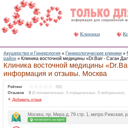
Клиники
Ко
Акушерство и Гинекология
»
Гинекологические клиники
»
район
»
Клиника восточной медицины «Dr.Bair - Саган Да
Клиника восточной медицины «Dr.Bair
информация и отзывы. Москва
Рейтинг
0(0)
Отзывов
0
(
0 положительных
,
0 отрицательных
,
0 нейтральных
)
+
Добавить отзыв
Москва, пр. Мира д. 79 стр. 1, метро Рижская
посмотреть на карте