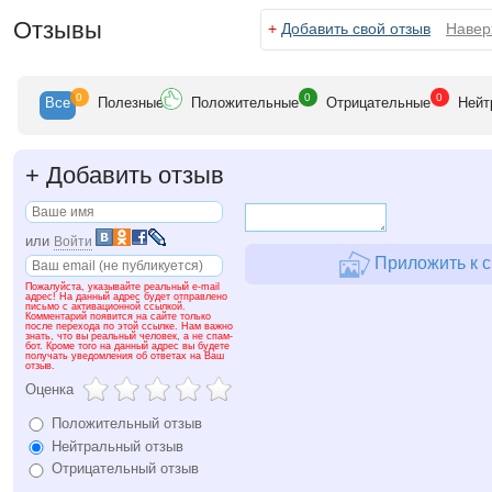
Отзывы
+
Добавить свой отзыв
Навер
0
0
0
Все
Полезн
ые
Положит
ельные
Отрицат
ельные
Нейт
+
Добавить отзыв
или
Войти
Приложить к с
Пожалуйста, указывайте реальный e-mail
адрес! На данный адрес будет отправлено
письмо с активационной ссылкой.
Комментарий появится на сайте только
после перехода по этой ссылке. Нам важно
знать, что вы реальный человек, а не спам-
бот. Кроме того на данный адрес вы будете
получать уведомления об ответах на Ваш
отзыв.
Оценка
Положительный отзыв
Нейтральный отзыв
Отрицательный отзыв