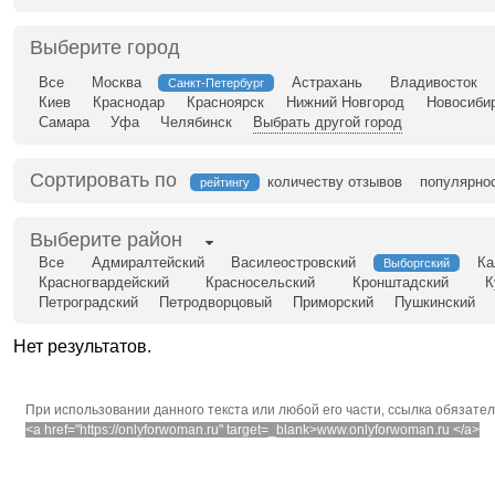
Выберите город
Все
Москва
Астрахань
Владивосток
Санкт-Петербург
Киев
Краснодар
Красноярск
Нижний Новгород
Новосиби
Самара
Уфа
Челябинск
Выбрать другой город
Сортировать по
количеству отзывов
популярно
рейтингу
Выберите район
Все
Адмиралтейский
Василеостровский
Ка
Выборгский
Красногвардейский
Красносельский
Кронштадский
К
Петроградский
Петродворцовый
Приморский
Пушкинский
Нет результатов.
При использовании данного текста или любой его части, ссылка обязате
<a href="https://onlyforwoman.ru" target=_blank>www.onlyforwoman.ru </a>