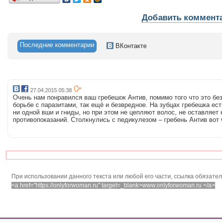
Добавить коммент
Последние комментарии
ВКонтакте
27.04.2015 05:38
Очень нам понравился ваш гребешок Антив, помимо того что это б
борьбе с паразитами, так ещё и безвредное. На зубцах гребешка ес
ни одной вши и гниды, но при этом не цепляют волос, не оставляет 
противопоказаний. Столкнулись с педикулезом – гребень Антив вот 
При использовании данного текста или любой его части, ссылка обязате
<a href="https://onlyforwoman.ru" target=_blank>www.onlyforwoman.ru </a>