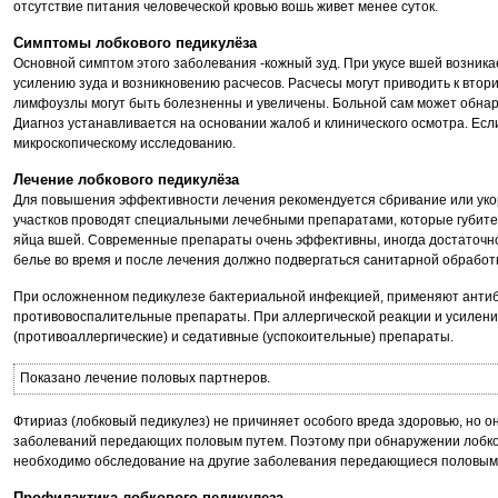
отсутствие питания человеческой кровью вошь живет менее суток.
Симптомы лобкового педикулёза
Основной симптом этого заболевания -кожный зуд. При укусе вшей возникае
усилению зуда и возникновению расчесов. Расчесы могут приводить к вт
лимфоузлы могут быть болезненны и увеличены. Больной сам может обнару
Диагноз устанавливается на основании жалоб и клинического осмотра. Есл
микроскопическому исследованию.
Лечение лобкового педикулёза
Для повышения эффективности лечения рекомендуется сбривание или уко
участков проводят специальными лечебными препаратами, которые губитель
яйца вшей. Современные препараты очень эффективны, иногда достаточно
белье во время и после лечения должно подвергаться санитарной обработ
При осложненном педикулезе бактериальной инфекцией, применяют антиб
противовоспалительные препараты. При аллергической реакции и усилени
(противоаллергические) и седативные (успокоительные) препараты.
Показано лечение половых партнеров.
Фтириаз (лобковый педикулез) не причиняет особого вреда здоровью, но о
заболеваний передающих половым путем. Поэтому при обнаружении лобко
необходимо обследование на другие заболевания передающиеся половым
Профилактика лобкового педикулеза