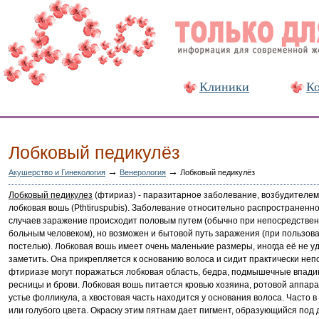
Клиники
Ко
Лобковый педикулёз
→
→
Акушерство и Гинекология
Венерология
Лобковый педикулёз
Лобковый педикулез
(фтириаз) - паразитарное заболевание, возбудителем
лобковая вошь (Pthtiruspubis). Заболевание относительно распространенн
случаев заражение происходит половым путем (обычно при непосредствен
больным человеком), но возможен и бытовой путь заражения (при пользов
постелью). Лобковая вошь имеет очень маленькие размеры, иногда её не у
заметить. Она прикрепляется к основанию волоса и сидит практически неп
фтириазе могут поражаться лобковая область, бедра, подмышечные впади
ресницы и брови. Лобковая вошь питается кровью хозяина, ротовой аппара
устье фолликула, а хвостовая часть находится у основания волоса. Часто 
или голубого цвета. Окраску этим пятнам дает пигмент, образующийся по