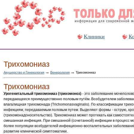
Клиники
Ко
Трихомониаз
→
→
Акушерство и Гинекология
Венерология
Трихомониаз
Трихомониаз
Урогенитальный трихомониаз (трихомоноз)
- это заболевание мочеполов
передающееся преимущественно половым путём. Возбудителем заболева
влагалищная трихомонада (Trichomonasvaginalis). По классификации трихо
инфекциям, передаваемым половым путем. Выделяют формы - острую, хро
(трихомонадоносительство). Трихомониаз может протекать как самостоятель
смешанная инфекция. При смешанной (сочетанной) инфекции в процесс мог
более популяции возбудителей инфекционно-воспалительных заболеваний
развитие клинической симптоматики.