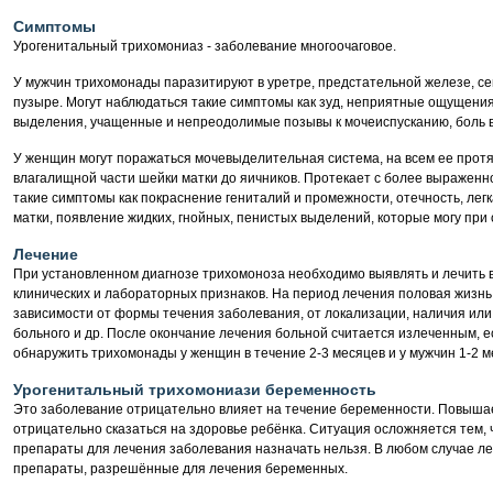
Симптомы
Урогенитальный трихомониаз - заболевание многоочаговое.
У мужчин трихомонады паразитируют в уретре, предстательной железе, се
пузыре. Могут наблюдаться такие симптомы как зуд, неприятные ощущения
выделения, учащенные и непреодолимые позывы к мочеиспусканию, боль в
У женщин могут поражаться мочевыделительная система, на всем ее протяж
влагалищной части шейки матки до яичников. Протекает с более выраженн
такие симптомы как покраснение гениталий и промежности, отечность, лег
матки, появление жидких, гнойных, пенистых выделений, которые могу при
Лечение
При установленном диагнозе трихомоноза необходимо выявлять и лечить в
клинических и лабораторных признаков. На период лечения половая жизнь
зависимости от формы течения заболевания, от локализации, наличия или
больного и др. После окончание лечения больной считается излеченным, 
обнаружить трихомонады у женщин в течение 2-3 месяцев и у мужчин 1-2 м
Урогенитальный трихомониази беременность
Это заболевание отрицательно влияет на течение беременности. Повыша
отрицательно сказаться на здоровье ребёнка. Ситуация осложняется тем,
препараты для лечения заболевания назначать нельзя. В любом случае л
препараты, разрешённые для лечения беременных.